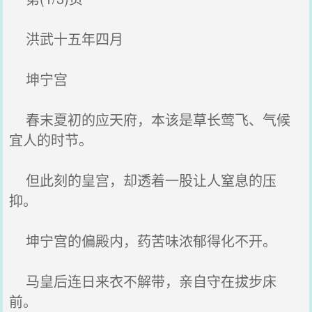
洪武十五年四月
坤宁宫
春末夏初的应天府，本该是草长莺飞、气候
宜人的时节。
但此刻的皇宫，却透着一股让人窒息的压
抑。
坤宁宫的偏殿内，药苦味浓郁得化不开。
马皇后连日来衣不解带，亲自守在拔步床
前。