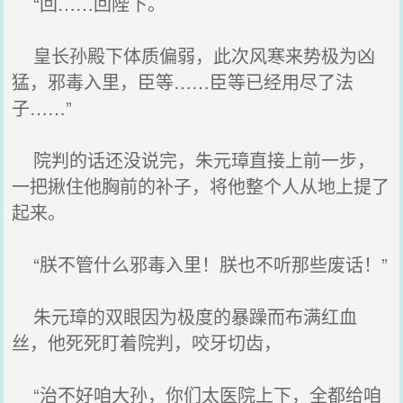
“回……回陛下。
皇长孙殿下体质偏弱，此次风寒来势极为凶
猛，邪毒入里，臣等……臣等已经用尽了法
子……”
院判的话还没说完，朱元璋直接上前一步，
一把揪住他胸前的补子，将他整个人从地上提了
起来。
“朕不管什么邪毒入里！朕也不听那些废话！”
朱元璋的双眼因为极度的暴躁而布满红血
丝，他死死盯着院判，咬牙切齿，
“治不好咱大孙，你们太医院上下，全都给咱