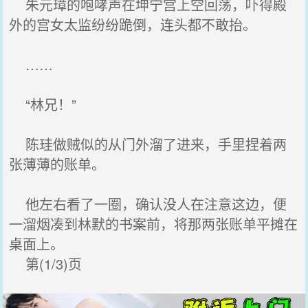
朱元璋的咆哮声在坤宁宫上空回荡，吓得殿
外的宫女太监纷纷跪倒，连头都不敢抬。
……
“林兄！”
陈珪做贼似的从门外溜了进来，手里捏着两
张薄薄的账单。
他左右看了一圈，确认没人在注意这边，便
一溜烟凑到林默的书案前，将那两张账单平摊在
桌面上。
第(1/3)页