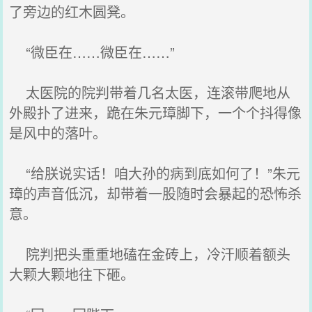
了旁边的红木圆凳。
“微臣在……微臣在……”
太医院的院判带着几名太医，连滚带爬地从
外殿扑了进来，跪在朱元璋脚下，一个个抖得像
是风中的落叶。
“给朕说实话！咱大孙的病到底如何了！”朱元
璋的声音低沉，却带着一股随时会暴起的恐怖杀
意。
院判把头重重地磕在金砖上，冷汗顺着额头
大颗大颗地往下砸。