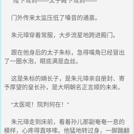
“陛下驾到——太子殿下驾到——”
门外传来太监压低了嗓音的通禀。
朱元璋穿着常服，大步流星地跨进殿门。
跟在他身后的太子朱标，急得嘴角已经冒出
了一圈水泡，眼底满是血丝。
这是朱标的嫡长子，是朱元璋亲自册封、寄
予厚望的皇长孙，是大明朝名正言顺的未来。
“太医呢！院判何在！”
朱元璋走到床前，看着孙儿那副奄奄一息的
模样，心疼得直哆嗦。他猛地转过身，一脚踹翻