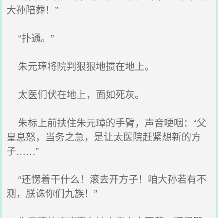
大孙陪葬！”
“扑通。”
朱元璋将院判狠狠地掼在地上。
太医们伏在地上，面如死灰。
朱标上前扶住朱元璋的手臂，声音哽咽：“父
皇息怒，当务之急，是让太医院赶紧想新的方
子……”
“还愣着干什么！滚去开方子！咱大孙若有不
测，朕诛你们九族！”