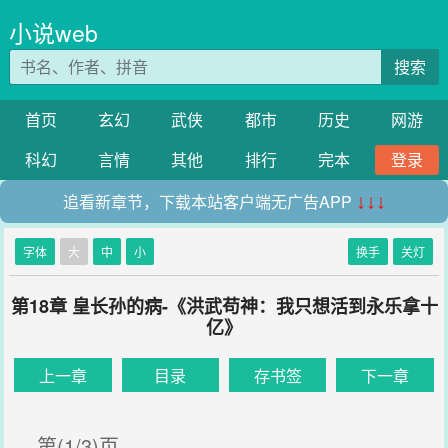
小说web
搜索
首页
玄幻
武侠
都市
历史
网游
科幻
言情
其他
排行
完本
登录
追看新章节，下载本站客户端无广告APP
↓↓↓
字体
大
中
小
换手
关灯
第18章 皇长孙的病-《洪武苟神：我只想活到永乐拿十
亿》
上一章
目录
存书签
下一章
第(1/3)页