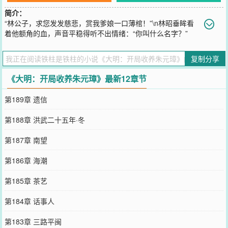
简介：
“林公子，求您发发慈悲，赏我爹娘一口薄棺！”\n林昭垂眸看
着他额角的血，声音平稳得听不出情绪：“你叫什么名字？”
\n“朱重八。”\n“你爹娘呢？”\n“娘三天前没了，爹今儿早上，也走
了。”\n林昭忽然问：“你知道太平乡的人，都是怎么说我的？”\n朱重
复制分享
八抬了下头，“知道。他们说您是败家子，是泼皮，是十里八乡最不务
正业的浪荡子。”\n“那你还敢来求我？就不怕我把你打出去？”\n“因为
《大明：开局收养朱元璋》最新12章节
这太平乡，只有您，是会笑着对我们这些穷佃户说话的人。也只有
您，有能力，也有可能，帮我这一回。”\n“好！说得好！”\n“你爹娘的
第189章 遗信
后事，我全包了。”\n“等葬完你爹娘，你就跟我回林家。”\n朱重八猛
地一愣，脱口而出：“公子要杀谁？”\n杀你大爷！老子是要收你当我亲
第188章 洪武二十五年·冬
弟弟！
您要是觉得《
大明：开局收养朱元璋
》还不错的话请不要忘记向您QQ
第187章 南望
群和微博微信里的朋友推荐哦！
第186章 海潮
第185章 茶艺
第184章 话事人
第183章 三路平闽