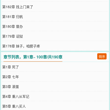
第182章 找上门来了
第181章 归帆
第180章 督办
第179章 诏狱
第178章 妹子，咱膀子疼
章节列表，第1章~ 100章/共190章
倒序
第1章 死了
第2章 七年
第3章 滚蛋
第4章 重八从军记
第5章 重八买人