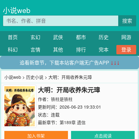
小说web
搜索
首页
玄幻
武侠
都市
历史
网游
科幻
言情
其他
排行
完本
登录
追看新章节，下载本站客户端无广告APP
↓↓↓
小说web
>
历史小说
> 大明：开局收养朱元璋
大明：开局收养朱元璋
作者：
铁柱是铁柱
更新时间：2026-06-23 19:33:01
状态：连载
最新章节：
第189章 遗信
加入书架
点击阅读