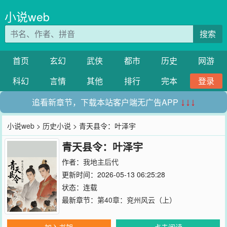
小说web
搜索
首页
玄幻
武侠
都市
历史
网游
科幻
言情
其他
排行
完本
登录
追看新章节，下载本站客户端无广告APP
↓↓↓
小说web
>
历史小说
> 青天县令：叶泽宇
青天县令：叶泽宇
作者：
我地主后代
更新时间：2026-05-13 06:25:28
状态：连载
最新章节：
第40章：兖州风云（上）
加入书架
点击阅读