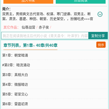
简介：
双男主，男频爽文古代官场、权谋、寒门逆袭、双男主、断
案、肃贪、基建、种田、朝堂、历史架空，，扮猪吃虎+++官
场权谋+++寒门逆袭.寒门学子叶泽宇金榜题名后，因不愿同流合污而
其它作品：
仙尊战营
/
赤子侯
/
被贬至边陲小县。面对官场腐朽、豪绅横行的局面，他冒险选择表面
与贪官同流合污，暗中积攒资金用于修堤筑坝、兴办学堂。与此同
复制分享
时，心系天下的郡王郡延迟派御史前往巡查，意图肃清贪腐。当御史
带着账本抵达小县时，全县百姓跪地高呼"青天大老爷"，叶泽宇的智
章节列表，第1章~ 40章/共40章
倒序
慧与勇气得到彰显。郡延迟听闻此事，对叶泽宇深感敬佩，两人结成
同盟，共同推动改革，为百姓谋福祉，成为后世传颂的佳话。+【故事
第1章：朝堂暗涌
简介】
您要是觉得《
青天县令：叶泽宇
》还不错的话请不要忘记向您QQ群和
#第2章：暗流涌动
微博微信里的朋友推荐哦！
第3章：真相大白
第4章：微服暗访
第5章：密室交心
第6章：雷霆初肃