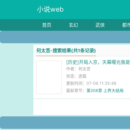
小说web
首页
玄幻
武侠
都
何太苦-搜索结果(共1条记录)
[历史]开局入京，天幕曝光我
作者：
何太苦
状态：连载
更新时间：07-06 11:35:48
最新章节：
第208章 上界大结局